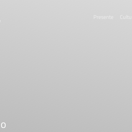
Presente
Cultu
e
no