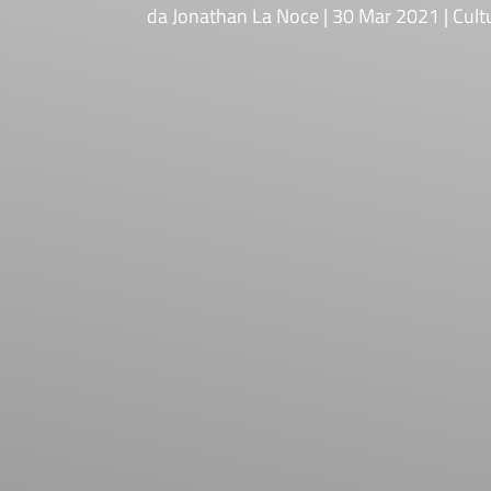
da
Jonathan La Noce
30 Mar 2021
Cult