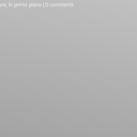
ure
,
In primo piano
0 commenti