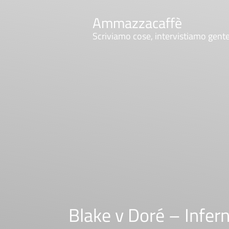
Ammazzacaffè
Scriviamo cose, intervistiamo gent
Blake v Doré – Infer