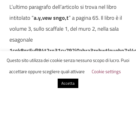
L’ultimo paragrafo dell’articolo si trova nel libro
intitolato “
a.y,vew sngo,t
” a pagina 65. Il libro è il
volume 3, sullo scaffale 1, del muro 2, nella sala
esagonale
1cqk8gc5yfl84t2ro31cy792i0abra3zxhwtlnuebp7z
Questo sito utilizza dei cookie senza nessuno scopo di lucro. Puoi
Per chi volesse leggerlo: gli apostrofi sono spazi, gli
accettare oppure scegliere quali attivare
Cookie settings
accenti sono indicati come due virgole consecutive
Accetta
dopo la lettera ( è → e,, ), e le virgolette sono
sostituite da due punti consecutivi ( “xx” → ..xx.. )
Buona lettura!