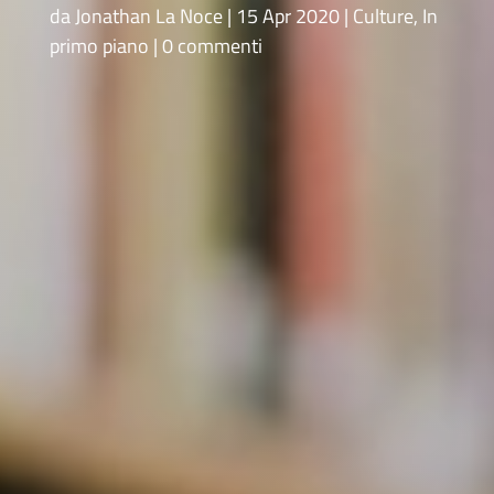
da
Jonathan La Noce
15 Apr 2020
Culture
,
In
primo piano
0 commenti