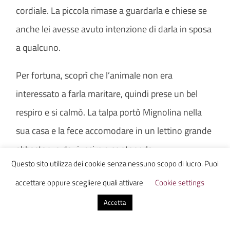
cordiale. La piccola rimase a guardarla e chiese se
anche lei avesse avuto intenzione di darla in sposa
a qualcuno.
Per fortuna, scoprì che l’animale non era
interessato a farla maritare, quindi prese un bel
respiro e si calmò. La talpa portò Mignolina nella
sua casa e la fece accomodare in un lettino grande
abbastanza da riuscire a contenerla.
Questo sito utilizza dei cookie senza nessuno scopo di lucro. Puoi
I giorni passarono e la creaturina iniziò ad
accettare oppure scegliere quali attivare
Cookie settings
ambientarsi nella casa, finché un giorno non scoprì
Accetta
una galleria e non decise di percorrerla. Arrivata a