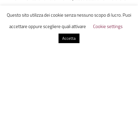
impiccata. Proprio come la piccola Netočka
Questo sito utilizza dei cookie senza nessuno scopo di lucro. Puoi
Nezvanova, dall’omonima opera di Fëdor
accettare oppure scegliere quali attivare
Cookie settings
Dostoevskij, Selma rimarrà sola, abbandonata alla
Accetta
propria ingenuità, incapace di accorgersi della
propria offesa. L’incompiutezza del romanzo, a
causa dell’arresto dello scrittore, permetterà però a
Netočka una redenzione futura, mentre il destino
di Selma è più accostabile a quello di un altro
personaggio dostoevskiano, la Nelly di “Umiliati e
offesi”, la cui morte costituirà una liberazione da un
mondo di odio, rancore e sofferenze. Ma Selma
perdonerà ogni suo offensore, spegnendosi con