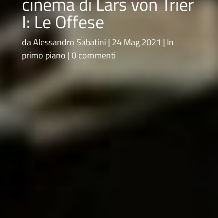
cinema di Lars von Trier
I: Le Offese
da
Alessandro Sabatini
24 Mag 2021
In
primo piano
0 commenti