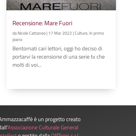
Recensione: Mare Fuori
da
Nicole Cattaneo
|
17 Mar 2022
|
Culture
,
In primo
piano
Bentornati cari lettori, oggi ho deciso di
portarvi la recensione di una serie tv che
molti di voi...
Ammazzacaffè è un progetto creato
dall’
Associazione Culturale General
Intellect
e gestito dalla
OffTopic s.r.l
.