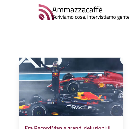
Ammazzacaffè
Scriviamo cose, intervistiamo gent
Fra RecordMan e grandi delusioni: il